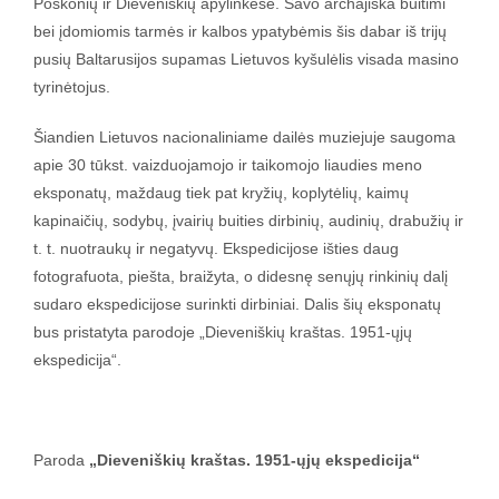
Poškonių ir Dieveniškių apylinkėse. Savo archajiška buitimi
bei įdomiomis tarmės ir kalbos ypatybėmis šis dabar iš trijų
pusių Baltarusijos supamas Lietuvos kyšulėlis visada masino
tyrinėtojus.
Šiandien Lietuvos nacionaliniame dailės muziejuje saugoma
apie 30 tūkst. vaizduojamojo ir taikomojo liaudies meno
eksponatų, maždaug tiek pat kryžių, koplytėlių, kaimų
kapinaičių, sodybų, įvairių buities dirbinių, audinių, drabužių ir
t. t. nuotraukų ir negatyvų. Ekspedicijose išties daug
fotografuota, piešta, braižyta, o didesnę senųjų rinkinių dalį
sudaro ekspedicijose surinkti dirbiniai. Dalis šių eksponatų
bus pristatyta parodoje „Dieveniškių kraštas. 1951-ųjų
ekspedicija“.
Paroda
„Dieveniškių kraštas. 1951-ųjų ekspedicija“