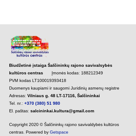
Biudžetinė įstaiga Šalčininkų rajono savivalsybės
kultūros centras
Įmonės kodas: 188212349
PVM kodas LT100019393418
Duomenys kaupiami ir saugomi Juridinių asmenų registre
Adresas:
Vilniaus g. 48 LT-17116, Šalčininkai
Tel. nr.:
+370 (380) 51 980
El. paštas:
salcininkai.kultura@gmail.com
Copyright 2020 © Šalčininkų rajono savivaldybės kultūros
centras. Powered by
Getspace