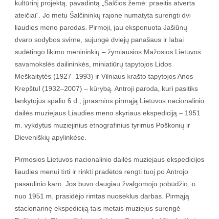
kultūrinį projektą, pavadintą „Šalčios žemė: praeitis atverta
ateičiai“. Jo metu Šalčininkų rajone numatyta surengti dvi
liaudies meno parodas. Pirmoji, jau eksponuota Jašiūnų
dvaro sodybos svirne, sujungė dviejų panašaus ir labai
sudėtingo likimo menininkių – žymiausios Mažosios Lietuvos
savamokslės dailininkės, miniatiūrų tapytojos Lidos
Meškaitytės (1927–1993) ir Vilniaus krašto tapytojos Anos
Krepštul (1932–2007) – kūrybą. Antroji paroda, kuri pasitiks
lankytojus spalio 6 d., įprasmins pirmąją Lietuvos nacionalinio
dailės muziejaus Liaudies meno skyriaus ekspediciją – 1951
m. vykdytus muziejinius etnografinius tyrimus Poškonių ir
Dieveniškių apylinkėse.
Pirmosios Lietuvos nacionalinio dailės muziejaus ekspedicijos
liaudies menui tirti ir rinkti pradėtos rengti tuoj po Antrojo
pasaulinio karo. Jos buvo daugiau žvalgomojo pobūdžio, o
nuo 1951 m. prasidėjo rimtas nuoseklus darbas. Pirmąją
stacionarinę ekspediciją tais metais muziejus surengė