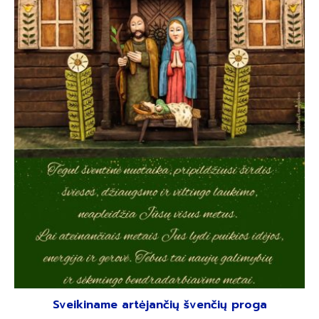
Sveikiname artėjančių švenčių proga