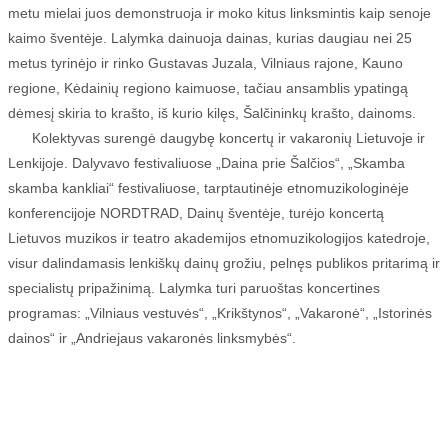
metu mielai juos demonstruoja ir moko kitus linksmintis kaip senoje
kaimo šventėje. Lalymka dainuoja dainas, kurias daugiau nei 25
metus tyrinėjo ir rinko Gustavas Juzala, Vilniaus rajone, Kauno
regione, Kėdainių regiono kaimuose, tačiau ansamblis ypatingą
dėmesį skiria to krašto, iš kurio kilęs, Šalčininkų krašto, dainoms.
Kolektyvas surengė daugybę koncertų ir vakaronių Lietuvoje ir
Lenkijoje. Dalyvavo festivaliuose „Daina prie Šalčios“, „Skamba
skamba kankliai“ festivaliuose, tarptautinėje etnomuzikologinėje
konferencijoje NORDTRAD, Dainų šventėje, turėjo koncertą
Lietuvos muzikos ir teatro akademijos etnomuzikologijos katedroje,
visur dalindamasis lenkiškų dainų grožiu, pelnęs publikos pritarimą ir
specialistų pripažinimą. Lalymka turi paruoštas koncertines
programas: „Vilniaus vestuvės“, „Krikštynos“, „Vakaronė“, „Istorinės
dainos“ ir „Andriejaus vakaronės linksmybės“.