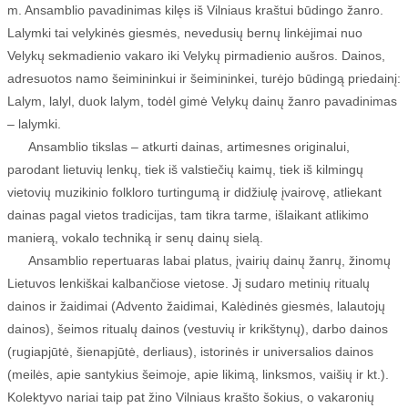
m. Ansamblio pavadinimas kilęs iš Vilniaus kraštui būdingo žanro.
Lalymki tai velykinės giesmės, nevedusių bernų linkėjimai nuo
Velykų sekmadienio vakaro iki Velykų pirmadienio aušros. Dainos,
adresuotos namo šeimininkui ir šeimininkei, turėjo būdingą priedainį:
Lalym, lalyl, duok lalym, todėl gimė Velykų dainų žanro pavadinimas
– lalymki.
Ansamblio tikslas – atkurti dainas, artimesnes originalui,
parodant lietuvių lenkų, tiek iš valstiečių kaimų, tiek iš kilmingų
vietovių muzikinio folkloro turtingumą ir didžiulę įvairovę, atliekant
dainas pagal vietos tradicijas, tam tikra tarme, išlaikant atlikimo
manierą, vokalo techniką ir senų dainų sielą.
Ansamblio repertuaras labai platus, įvairių dainų žanrų, žinomų
Lietuvos lenkiškai kalbančiose vietose. Jį sudaro metinių ritualų
dainos ir žaidimai (Advento žaidimai, Kalėdinės giesmės, lalautojų
dainos), šeimos ritualų dainos (vestuvių ir krikštynų), darbo dainos
(rugiapjūtė, šienapjūtė, derliaus), istorinės ir universalios dainos
(meilės, apie santykius šeimoje, apie likimą, linksmos, vaišių ir kt.).
Kolektyvo nariai taip pat žino Vilniaus krašto šokius, o vakaronių