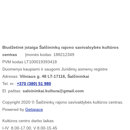
Biudžetinė įstaiga Šalčininkų rajono savivalsybės kultūros
centras
Įmonės kodas: 188212349
PVM kodas LT100019393418
Duomenys kaupiami ir saugomi Juridinių asmenų registre
Adresas:
Vilniaus g. 48 LT-17116, Šalčininkai
Tel. nr.:
+370 (380) 51 980
El. paštas:
salcininkai.kultura@gmail.com
Copyright 2020 © Šalčininkų rajono savivaldybės kultūros centras.
Powered by
Getspace
Kultūros centro darbo laikas
I-IV 8.00-17.00, V 8.00-15.45