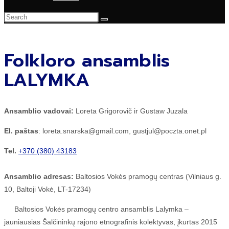
Folkloro ansamblis
LALYMKA
Ansamblio vadovai:
Loreta Grigorovič ir Gustaw Juzala
El. paštas
: loreta.snarska@gmail.com, gustjul@poczta.onet.pl
Tel.
+370 (380) 43183
Ansamblio adresas:
Baltosios Vokės pramogų centras (Vilniaus g.
10, Baltoji Vokė, LT-17234)
Baltosios Vokės pramogų centro ansamblis Lalymka –
jauniausias Šalčininkų rajono etnografinis kolektyvas, įkurtas 2015