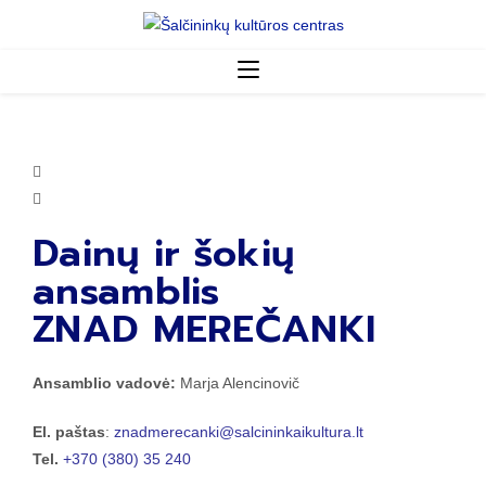
Dainų ir šokių
ansamblis
ZNAD MEREČANKI
Ansamblio vadovė:
Marja Alencinovič
El. paštas
:
znadmerecanki@salcininkaikultura.lt
Tel.
+370 (380) 35 240