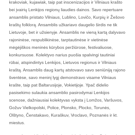
krakoviak, kujawiak, taip pat inscenizacijos ir Vilniaus krašto
bei įvairių Lenkijos regionų liaudies dainos. Savo repertuare
ansamblis pristato Vilniaus, Lublino, Lovičo, Kurpių ir Žešovo
kraštų folklorą. Ansamblis užkariavo daugelio širdis ne tik
Lietuvoje, bet ir užsienyje. Ansamblis ne vieną kartą dalyvavo
rajoninėse, respublikinėse, tarptautinėse ir vietinėse
mėgėjiškos meninės kūrybos peržiūrose, festivaliuose,
konkursuose. Kolektyvo narius puošia spalvingi tautiniai
rūbai, atspindintys Lenkijos, Lietuvos regionus ir Vilniaus
kraštą. Ansamblis daug kartų atstovavo savo seniūniją rajono
šventėse, savo meninį lygį demonstravo visame Vilniaus
krašte, taip pat Baltarusijoje, Vokietijoje. Ypač didelio
pasisekimo sulaukia ansamblio pasirodymai Lenkijos
scenose, dažniausiai kolektyvas vyksta į Lomžos, Varšuvos,
Gožuv Vielkopolski, Police, Plonsko, Plocko, Torunės,
Olštyno, Čenstakavo, Kuraškuv, Vroclavo, Poznanės ir kt.
miestus.