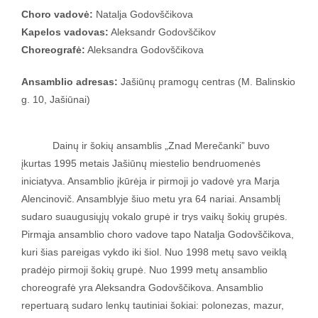
Choro vadovė:
Natalja Godovščikova
Kapelos vadovas:
Aleksandr Godovščikov
Choreografė:
Aleksandra Godovščikova
Ansamblio adresas:
Jašiūnų pramogų centras (M. Balinskio
g. 10, Jašiūnai)
Dainų ir šokių ansamblis „Znad Merečanki” buvo
įkurtas 1995 metais Jašiūnų miestelio bendruomenės
iniciatyva. Ansamblio įkūrėja ir pirmoji jo vadovė yra Marja
Alencinovič. Ansamblyje šiuo metu yra 64 nariai. Ansamblį
sudaro suaugusiųjų vokalo grupė ir trys vaikų šokių grupės.
Pirmąja ansamblio choro vadove tapo Natalja Godovščikova,
kuri šias pareigas vykdo iki šiol. Nuo 1998 metų savo veiklą
pradėjo pirmoji šokių grupė. Nuo 1999 metų ansamblio
choreografė yra Aleksandra Godovščikova. Ansamblio
repertuarą sudaro lenkų tautiniai šokiai: polonezas, mazur,