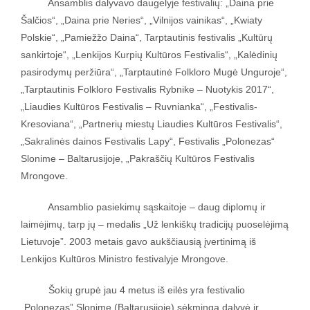
Ansamblis dalyvavo daugelyje festivalių: „Daina prie
Šalčios“, „Daina prie Neries“, „Vilnijos vainikas“, „Kwiaty
Polskie“, „Pamiežžo Daina“, Tarptautinis festivalis „Kultūrų
sankirtoje“, „Lenkijos Kurpių Kultūros Festivalis“, „Kalėdinių
pasirodymų peržiūra“, „Tarptautinė Folkloro Mugė Unguroje“,
„Tarptautinis Folkloro Festivalis Rybnike – Nuotykis 2017“,
„Liaudies Kultūros Festivalis – Ruvnianka“, „Festivalis-
Kresoviana“, „Partnerių miestų Liaudies Kultūros Festivalis“,
„Sakralinės dainos Festivalis Lapy“, Festivalis „Polonezas“
Slonime – Baltarusijoje, „Pakraščių Kultūros Festivalis
Mrongove.
Ansamblio pasiekimų sąskaitoje – daug diplomų ir
laimėjimų, tarp jų – medalis „Už lenkiškų tradicijų puoselėjimą
Lietuvoje”. 2003 metais gavo aukščiausią įvertinimą iš
Lenkijos Kultūros Ministro festivalyje Mrongove.
Šokių grupė jau 4 metus iš eilės yra festivalio
„Polonezas” Slonime (Baltarusijoje) sėkminga dalyvė ir