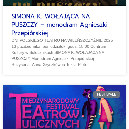
SIMONA K. WOŁAJĄCA NA
PUSZCZY – monodram Agnieszki
Przepiórskiej
DNI POLSKIEGO TEATRU NA WILEŃSZCZYŹNIE 2025
13 października, poniedziałek, godz. 18.00 Centrum
Kultury w Solecznikach SIMONA K. WOŁAJĄCA NA
PUSZCZY Monodram Agnieszki Przepiórskiej
Reżyseria: Anna Gryszkówna Tekst: Piotr
FESTIWALE