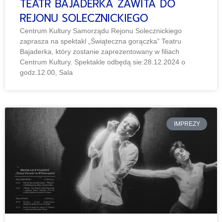
TEATR BAJADERKA ZAWITA DO
REJONU SOLECZNICKIEGO
Centrum Kultury Samorządu Rejonu Solecznickiego
zaprasza na spektakl „Świąteczna gorączka” Teatru
Bajaderka, który zostanie zaprezentowany w filiach
Centrum Kultury. Spektakle odbędą sie:28.12.2024 o
godz.12.00, Sala
IMPREZY