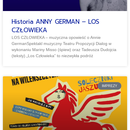
Historia ANNY GERMAN – LOS
CZŁOWIEKA
LOS CZŁOWIEKA – muzyczna opowieść o Annie
GermanSpektakl muzyczny Teatru Propozycji Dialog w
wykonaniu Mariny Misso (śpiew) oraz Tadeusza Dudojcia
(teksty).„Los Człowieka” to niezwykła podróż
IMPREZY