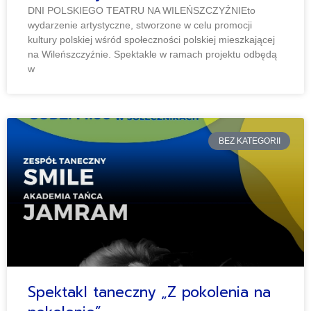
DNI POLSKIEGO TEATRU NA WILEŃSZCZYŹNIEto
wydarzenie artystyczne, stworzone w celu promocji
kultury polskiej wśród społeczności polskiej mieszkającej
na Wileńszczyźnie. Spektakle w ramach projektu odbędą
w
BEZ KATEGORII
Spektakl taneczny „Z pokolenia na