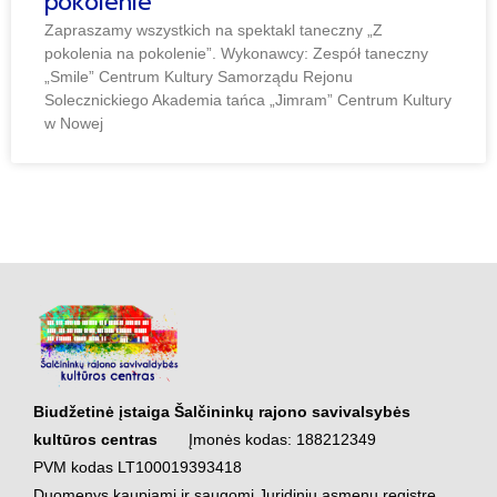
pokolenie”
Zapraszamy wszystkich na spektakl taneczny „Z
pokolenia na pokolenie”. Wykonawcy: Zespół taneczny
„Smile” Centrum Kultury Samorządu Rejonu
Solecznickiego Akademia tańca „Jimram” Centrum Kultury
w Nowej
Biudžetinė įstaiga Šalčininkų rajono savivalsybės
kultūros centras
Įmonės kodas: 188212349
PVM kodas LT100019393418
Duomenys kaupiami ir saugomi Juridinių asmenų registre