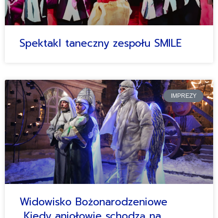
Spektakl taneczny zespołu SMILE
IMPREZY
Widowisko Bożonarodzeniowe
„Kiedy aniołowie schodzą na