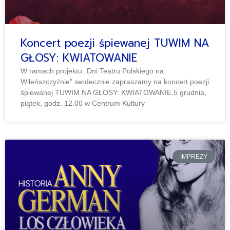
Koncert poezji śpiewanej TUWIM NA
GŁOSY: KWIATOWANIE
W ramach projektu „Dni Teatru Polskiego na
Wileńszczyźnie” serdecznie zapraszamy na koncert poezji
śpiewanej TUWIM NA GŁOSY: KWIATOWANIE.5 grudnia,
piątek, godz. 12.00 w Centrum Kultury
IMPREZY