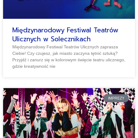
Międzynarodowy Festiwal Teatrów
Ulicznych w Solecznikach
Międzynarodowy Festiwal Teatrów Ulicznych zaprasza
Ciebie! Czy czujesz, jak miasto zaczyna tętnić sztuką?
Przyjdź i zanurz się w kolorowym święcie teatru ulicznego,
gdzie kreatywność nie
IMPREZY