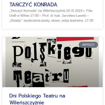
TAŃCZYĆ KONRADA
„Tańczyć Konrada” na Wileńszczyźnie 20.XI.2024 r. Filia
UwB w Wilnie 17:00 – Prof. dr hab. Jarosław Ławski –
„Dziady”: wyobraźnia poety, słowo, wizja teatralna. 17:30
IMPREZY
Dni Polskiego Teatru na
Wileńszczyźnie