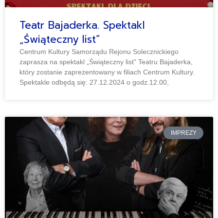
Teatr Bajaderka. Spektakl
„Świąteczny list”
Centrum Kultury Samorządu Rejonu Solecznickiego
zaprasza na spektakl „Świąteczny list” Teatru Bajaderka,
który zostanie zaprezentowany w filiach Centrum Kultury.
Spektakle odbędą się: 27.12.2024 o godz.12.00,
IMPREZY