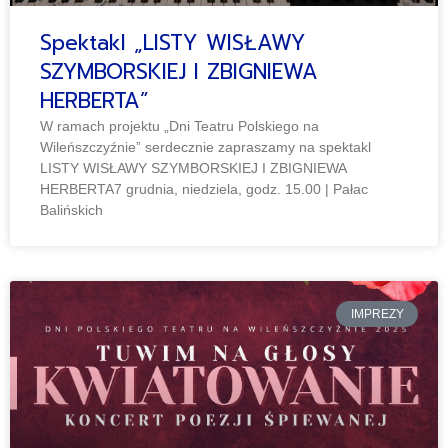
Spektakl „LISTY WISŁAWY
SZYMBORSKIEJ I ZBIGNIEWA
HERBERTA”
W ramach projektu „Dni Teatru Polskiego na
Wileńszczyźnie” serdecznie zapraszamy na spektakl
LISTY WISŁAWY SZYMBORSKIEJ I ZBIGNIEWA
HERBERTA7 grudnia, niedziela, godz. 15.00 | Pałac
Balińskich
IMPREZY