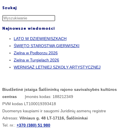
Szukaj
Najnowsze wiadomości
LATO W DZIEWIENISZKACH
ŚWIĘTO STAROSTWA GIERWISZKI
Zielna w Podborzu 2026
Zielna w Turgielach 2026
WERNISAŻ LETNIEJ SZKOŁY ARTYSTYCZNEJ
Biudžetinė įstaiga Šalčininkų rajono savivalsybės kultūros
centras
Įmonės kodas: 188212349
PVM kodas LT100019393418
Duomenys kaupiami ir saugomi Juridinių asmenų registre
Adresas:
Vilniaus g. 48 LT-17116, Šalčininkai
Tel. nr.:
+370 (380) 51 980