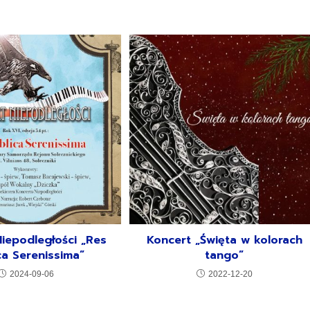
iepodległości „Res
Koncert „Święta w kolorach
ca Serenissima”
tango”
2024-09-06
2022-12-20