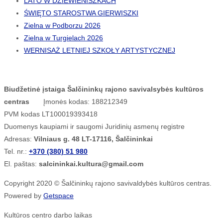
LATO W DZIEWIENISZKACH
ŚWIĘTO STAROSTWA GIERWISZKI
Zielna w Podborzu 2026
Zielna w Turgielach 2026
WERNISAŻ LETNIEJ SZKOŁY ARTYSTYCZNEJ
Biudžetinė įstaiga Šalčininkų rajono savivalsybės kultūros
centras
Įmonės kodas: 188212349
PVM kodas LT100019393418
Duomenys kaupiami ir saugomi Juridinių asmenų registre
Adresas:
Vilniaus g. 48 LT-17116, Šalčininkai
Tel. nr.:
+370 (380) 51 980
El. paštas:
salcininkai.kultura@gmail.com
Copyright 2020 © Šalčininkų rajono savivaldybės kultūros centras.
Powered by
Getspace
Kultūros centro darbo laikas