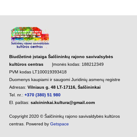
Biudžetinė įstaiga Šalčininkų rajono savivalsybės
kultūros centras
Įmonės kodas: 188212349
PVM kodas LT100019393418
Duomenys kaupiami ir saugomi Juridinių asmenų registre
Adresas:
Vilniaus g. 48 LT-17116, Šalčininkai
Tel. nr.:
+370 (380) 51 980
El. paštas:
salcininkai.kultura@gmail.com
Copyright 2020 © Šalčininkų rajono savivaldybės kultūros
centras. Powered by
Getspace