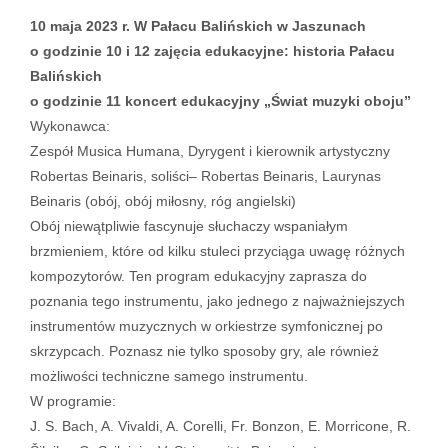
10 maja 2023 r. W Pałacu Balińskich w Jaszunach
o godzinie 10 i 12 zajęcia edukacyjne: historia Pałacu
Balińskich
o godzinie 11 koncert edukacyjny „Świat muzyki oboju”
Wykonawca:
Zespół Musica Humana, Dyrygent i kierownik artystyczny
Robertas Beinaris, soliści– Robertas Beinaris, Laurynas
Beinaris (obój, obój miłosny, róg angielski)
Obój niewątpliwie fascynuje słuchaczy wspaniałym
brzmieniem, które od kilku stuleci przyciąga uwagę różnych
kompozytorów. Ten program edukacyjny zaprasza do
poznania tego instrumentu, jako jednego z najważniejszych
instrumentów muzycznych w orkiestrze symfonicznej po
skrzypcach. Poznasz nie tylko sposoby gry, ale również
możliwości techniczne samego instrumentu.
W programie:
J. S. Bach, A. Vivaldi, A. Corelli, Fr. Bonzon, E. Morricone, R.