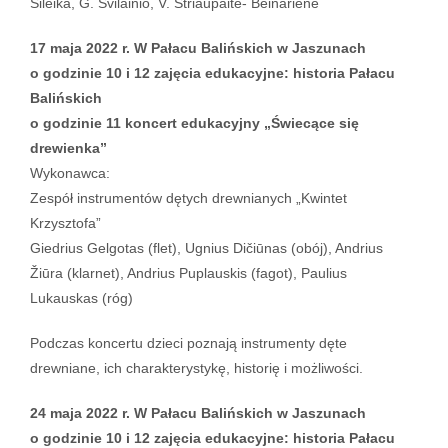
Šileika, G. Svilainio, V. Striaupaitė- Beinarienė
17 maja 2022 r. W Pałacu Balińskich w Jaszunach
o godzinie 10 i 12 zajęcia edukacyjne: historia Pałacu
Balińskich
o godzinie 11 koncert edukacyjny „Świecące się
drewienka”
Wykonawca:
Zespół instrumentów dętych drewnianych „Kwintet
Krzysztofa”
Giedrius Gelgotas (flet), Ugnius Dičiūnas (obój), Andrius
Žiūra (klarnet), Andrius Puplauskis (fagot), Paulius
Lukauskas (róg)
Podczas koncertu dzieci poznają instrumenty dęte
drewniane, ich charakterystykę, historię i możliwości.
24 maja 2022 r. W Pałacu Balińskich w Jaszunach
o godzinie 10 i 12 zajęcia edukacyjne: historia Pałacu