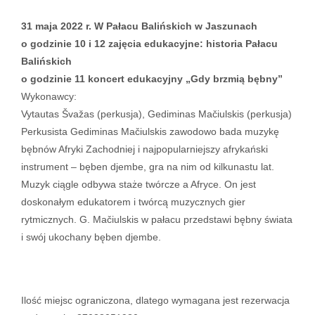
31 maja 2022 r. W Pałacu Balińskich w Jaszunach
o godzinie 10 i 12 zajęcia edukacyjne: historia Pałacu
Balińskich
o godzinie 11 koncert edukacyjny „Gdy brzmią bębny”
Wykonawcy:
Vytautas Švažas (perkusja), Gediminas Mačiulskis (perkusja)
Perkusista Gediminas Mačiulskis zawodowo bada muzykę
bębnów Afryki Zachodniej i najpopularniejszy afrykański
instrument – bęben djembe, gra na nim od kilkunastu lat.
Muzyk ciągle odbywa staże twórcze a Afryce. On jest
doskonałym edukatorem i twórcą muzycznych gier
rytmicznych. G. Mačiulskis w pałacu przedstawi bębny świata
i swój ukochany bęben djembe.
Ilość miejsc ograniczona, dlatego wymagana jest rezerwacja