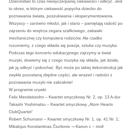
Dzieciństwo to czas niewyczerpanej ciekawości i odkryć. Jest
to okres, w którym ciekawość popycha dziecko do
poznawania świata, poszukiwania i eksperymentowania.
Wszyscy – zarówno młodzi, jak i starsi – pamiętają radość po
zajrzeniu do wnętrza zegara szafkowego, zabawki
mechanicznej czy komputera rodziców. Ale rzadko
rozumiemy, z czego składa się poezja, sztuka czy muzyka.
Podczas tego koncertu edukacyjnego zajrzymy w świat
muzyki, dowiemy się z czego muzyka się składa, jak działa,
jak ją odkryć i pokochać. Być może po takiej dekonstrukcji jak
zwykle pozostaną zbędne części, ale wrażeń i radości z
poznawania muzyki nie zabraknie!
W programie urywki:
Felix Mendelssohn – Kwartet smyczkowy Nr. 2, op. 13 A-dur
Takashi Yoshimatsu – Kwartet smyczkowy „Atom Hearts
ClubQuartet“
Robert Schumann – Kwartet smyczkowy Nr. 1, op. 41 Nr. 1;
Mikalojus Konstantinas Čiurlionis ¬–Kanon c – moll