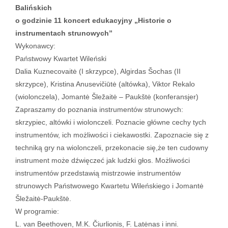
Balińskich
o godzinie 11 koncert edukacyjny „Historie o
instrumentach strunowych”
Wykonawcy:
Państwowy Kwartet Wileński
Dalia Kuznecovaitė (I skrzypce), Algirdas Šochas (II
skrzypce), Kristina Anusevičiūtė (altówka), Viktor Rekalo
(wiolonczela), Jomantė Šležaitė – Paukštė (konferansjer)
Zapraszamy do poznania instrumentów strunowych:
skrzypiec, altówki i wiolonczeli. Poznacie główne cechy tych
instrumentów, ich możliwości i ciekawostki. Zapoznacie się z
techniką gry na wiolonczeli, przekonacie się,że ten cudowny
instrument może dźwięczeć jak ludzki głos. Możliwości
instrumentów przedstawią mistrzowie instrumentów
strunowych Państwowego Kwartetu Wileńskiego i Jomantė
Šležaitė-Paukštė.
W programie:
L. van Beethoven, M.K. Čiurlionis, F. Latėnas i inni.