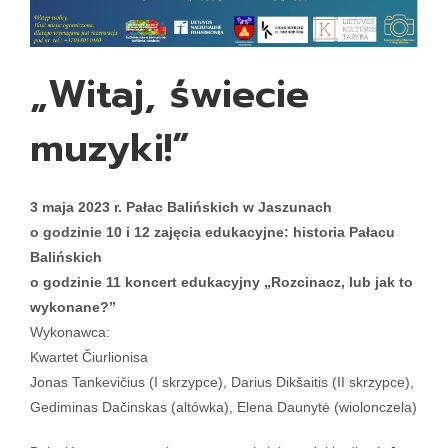
„Witaj, świecie
muzyki!”
3 maja 2023 r. Pałac Balińskich w Jaszunach
o godzinie 10 i 12 zajęcia edukacyjne: historia Pałacu
Balińskich
o godzinie 11 koncert edukacyjny „Rozcinacz, lub jak to
wykonane?”
Wykonawca:
Kwartet Čiurlionisa
Jonas Tankevičius (I skrzypce), Darius Dikšaitis (II skrzypce),
Gediminas Dačinskas (altówka), Elena Daunytė (wiolonczela)