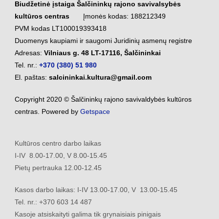
Biudžetinė įstaiga Šalčininkų rajono savivalsybės
kultūros centras
Įmonės kodas: 188212349
PVM kodas LT100019393418
Duomenys kaupiami ir saugomi Juridinių asmenų registre
Adresas:
Vilniaus g. 48 LT-17116, Šalčininkai
Tel. nr.:
+370 (380) 51 980
El. paštas:
salcininkai.kultura@gmail.com
Copyright 2020 © Šalčininkų rajono savivaldybės kultūros
centras. Powered by
Getspace
Kultūros centro darbo laikas
I-IV 8.00-17.00, V 8.00-15.45
Pietų pertrauka 12.00-12.45
Kasos darbo laikas: I-IV 13.00-17.00, V 13.00-15.45
Tel. nr.: +370 603 14 487
Kasoje atsiskaityti galima tik grynaisiais pinigais