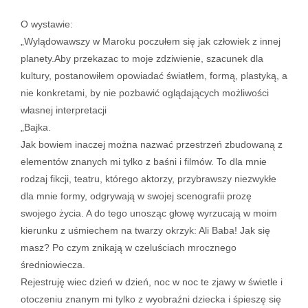
O wystawie:
„Wylądowawszy w Maroku poczułem się jak człowiek z innej
planety.Aby przekazac to moje zdziwienie, szacunek dla
kultury, postanowiłem opowiadać światłem, formą, plastyką, a
nie konkretami, by nie pozbawić oglądających możliwości
własnej interpretacji
„Bajka.
Jak bowiem inaczej można nazwać przestrzeń zbudowaną z
elementów znanych mi tylko z baśni i filmów. To dla mnie
rodzaj fikcji, teatru, którego aktorzy, przybrawszy niezwykłe
dla mnie formy, odgrywają w swojej scenografii prozę
swojego życia. A do tego unosząc głowę wyrzucają w moim
kierunku z uśmiechem na twarzy okrzyk: Ali Baba! Jak się
masz? Po czym znikają w czeluściach mrocznego
średniowiecza.
Rejestruję wiec dzień w dzień, noc w noc te zjawy w świetle i
otoczeniu znanym mi tylko z wyobraźni dziecka i śpieszę się