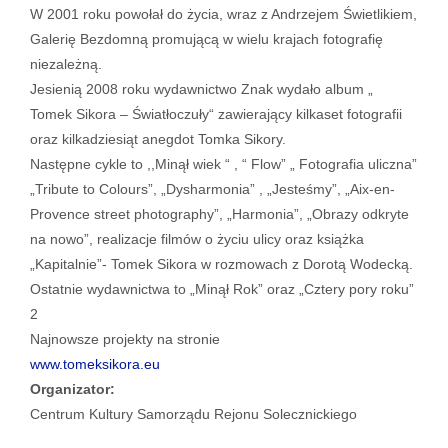
W 2001 roku powołał do życia, wraz z Andrzejem Świetlikiem,
Galerię Bezdomną promującą w wielu krajach fotografię
niezależną.
Jesienią 2008 roku wydawnictwo Znak wydało album „
Tomek Sikora – Światłoczuły“ zawierający kilkaset fotografii
oraz kilkadziesiąt anegdot Tomka Sikory.
Następne cykle to ,,Minął wiek “ , “ Flow” „ Fotografia uliczna”
„Tribute to Colours”, „Dysharmonia” , „Jesteśmy”, „Aix-en-
Provence street photography”, „Harmonia”, „Obrazy odkryte
na nowo”, realizacje filmów o życiu ulicy oraz książka
„Kapitalnie”- Tomek Sikora w rozmowach z Dorotą Wodecką.
Ostatnie wydawnictwa to „Minął Rok” oraz „Cztery pory roku”
2
Najnowsze projekty na stronie
www.tomeksikora.eu
Organizator:
Centrum Kultury Samorządu Rejonu Solecznickiego