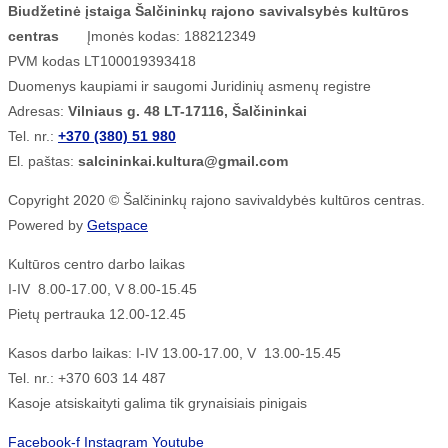
Biudžetinė įstaiga Šalčininkų rajono savivalsybės kultūros
centras
Įmonės kodas: 188212349
PVM kodas LT100019393418
Duomenys kaupiami ir saugomi Juridinių asmenų registre
Adresas:
Vilniaus g. 48 LT-17116, Šalčininkai
Tel. nr.:
+370 (380) 51 980
El. paštas:
salcininkai.kultura@gmail.com
Copyright 2020 © Šalčininkų rajono savivaldybės kultūros centras.
Powered by
Getspace
Kultūros centro darbo laikas
I-IV 8.00-17.00, V 8.00-15.45
Pietų pertrauka 12.00-12.45
Kasos darbo laikas: I-IV 13.00-17.00, V 13.00-15.45
Tel. nr.: +370 603 14 487
Kasoje atsiskaityti galima tik grynaisiais pinigais
Facebook-f
Instagram
Youtube