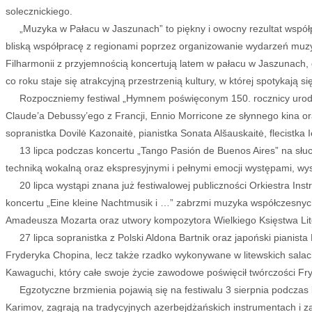
solecznickiego.
„Muzyka w Pałacu w Jaszunach” to piękny i owocny rezultat współpra
bliską współpracę z regionami poprzez organizowanie wydarzeń muzycz
Filharmonii z przyjemnością koncertują latem w pałacu w Jaszunach, 
co roku staje się atrakcyjną przestrzenią kultury, w której spotykają s
Rozpoczniemy festiwal „Hymnem poświęconym 150. rocznicy urodzin M.
Claude’a Debussy’ego z Francji, Ennio Morricone ze słynnego kina o
sopranistka Dovilė Kazonaitė, pianistka Sonata Alšauskaitė, flecistka
13 lipca podczas koncertu „Tango Pasión de Buenos Aires” na słuc
techniką wokalną oraz ekspresyjnymi i pełnymi emocji występami, wy
20 lipca wystąpi znana już festiwalowej publiczności Orkiestra I
koncertu „Eine kleine Nachtmusik i …” zabrzmi muzyka współczesnych
Amadeusza Mozarta oraz utwory kompozytora Wielkiego Księstwa Lite
27 lipca sopranistka z Polski Aldona Bartnik oraz japoński pianista
Fryderyka Chopina, lecz także rzadko wykonywane w litewskich salac
Kawaguchi, który całe swoje życie zawodowe poświęcił twórczości Fr
Egzotyczne brzmienia pojawią się na festiwalu 3 sierpnia podczas
Karimov, zagrają na tradycyjnych azerbejdżańskich instrumentach i 