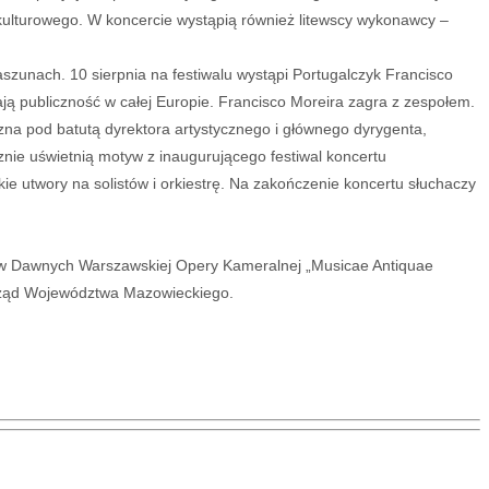
 kulturowego. W koncercie wystąpią również litewscy wykonawcy –
aszunach. 10 sierpnia na festiwalu wystąpi Portugalczyk Francisco
ją publiczność w całej Europie. Francisco Moreira zagra z zespołem.
na pod batutą dyrektora artystycznego i głównego dyrygenta,
cznie uświetnią motyw z inaugurującego festiwal koncertu
ie utwory na solistów i orkiestrę. Na zakończenie koncertu słuchaczy
ów Dawnych Warszawskiej Opery Kameralnej „Musicae Antiquae
orząd Województwa Mazowieckiego.