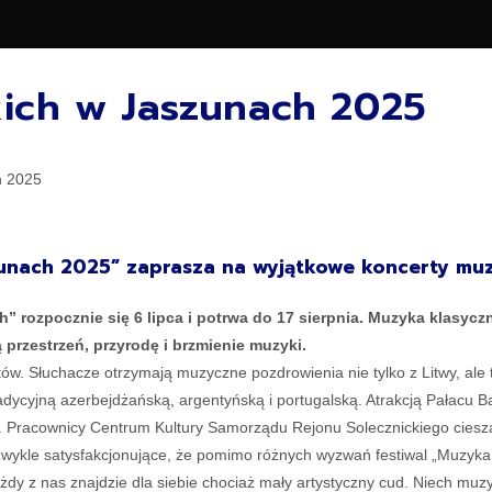
kich w Jaszunach 2025
unach 2025” zaprasza na wyjątkowe koncerty muzy
 rozpocznie się 6 lipca i potrwa do 17 sierpnia. Muzyka klasycz
 przestrzeń, przyrodę i brzmienie muzyki.
. Słuchacze otrzymają muzyczne pozdrowienia nie tylko z Litwy, ale t
adycyjną azerbejdżańską, argentyńską i portugalską. Atrakcją Pałacu Bal
 Pracownicy Centrum Kultury Samorządu Rejonu Solecznickiego cieszą 
iezwykle satysfakcjonujące, że pomimo różnych wyzwań festiwal „Muzyka
dy z nas znajdzie dla siebie chociaż mały artystyczny cud. Niech muz