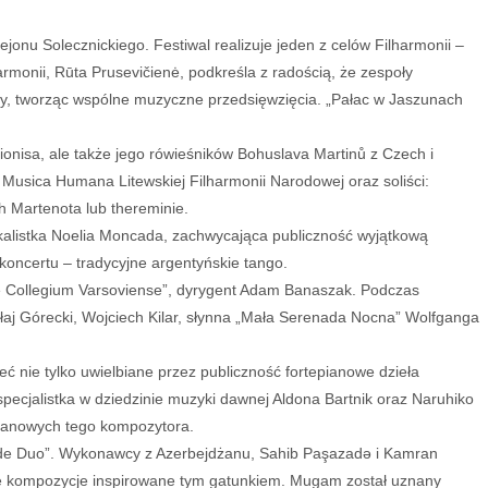
nu Solecznickiego. Festiwal realizuje jeden z celów Filharmonii –
monii, Rūta Prusevičienė, podkreśla z radością, że zespoły
nicy, tworząc wspólne muzyczne przedsięwzięcia. „Pałac w Jaszunach
nisa, ale także jego rówieśników Bohuslava Martinů z Czech i
Musica Humana Litewskiej Filharmonii Narodowej oraz soliści:
ch Martenota lub thereminie.
alistka Noelia Moncada, zachwycająca publiczność wyjątkową
koncertu – tradycyjne argentyńskie tango.
e Collegium Varsoviense”, dyrygent Adam Banaszak. Podczas
łaj Górecki, Wojciech Kilar, słynna „Mała Serenada Nocna” Wolfganga
 nie tylko uwielbiane przez publiczność fortepianowe dzieła
pecjalistka w dziedzinie muzyki dawnej Aldona Bartnik oraz Naruhiko
pianowych tego kompozytora.
ade Duo”. Wykonawcy z Azerbejdżanu, Sahib Paşazadə i Kamran
lne kompozycje inspirowane tym gatunkiem. Mugam został uznany