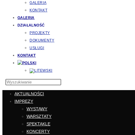
GALERIA
KONTAKT
GALERIA
DZIAŁALNOŚĆ
PROJEKTY
DOKUMENTY
USŁUGI
KONTAKT
AKTUALNOŚCI
IMPREZY
WYSTAWY
WARSZTATY
SPEKTAKLE
KONCERTY