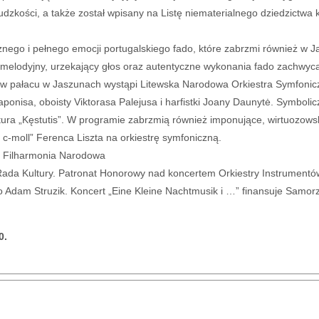
dzkości, a także został wpisany na Listę niematerialnego dziedzictwa
znego i pełnego emocji portugalskiego fado, które zabrzmi również w J
 melodyjny, urzekający głos oraz autentyczne wykonania fado zachwyca
w pałacu w Jaszunach wystąpi Litewska Narodowa Orkiestra Symfonicz
ponisa, oboisty Viktorasa Palejusa i harfistki Joany Daunytė. Symboli
tura „Kęstutis”. W programie zabrzmią również imponujące, wirtuozowsk
 c-moll” Ferenca Liszta na orkiestrę symfoniczną.
a Filharmonia Narodowa
ada Kultury. Patronat Honorowy nad koncertem Orkiestry Instrument
 Adam Struzik. Koncert „Eine Kleine Nachtmusik i …” finansuje Sam
0.