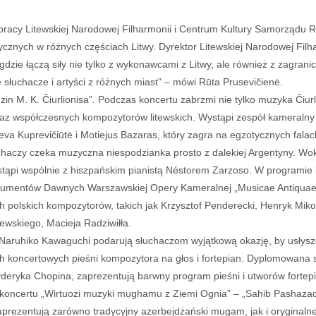
cy Litewskiej Narodowej Filharmonii i Centrum Kultury Samorządu Rejo
nych w różnych częściach Litwy. Dyrektor Litewskiej Narodowej Filhar
gdzie łączą siły nie tylko z wykonawcami z Litwy, ale również z zagra
ię słuchacze i artyści z różnych miast” – mówi Rūta Prusevičienė.
 K. Čiurlionisa”. Podczas koncertu zabrzmi nie tylko muzyka Čiurlio
raz współczesnych kompozytorów litewskich. Wystąpi zespół kameralny 
 Ieva Kuprevičiūtė i Motiejus Bazaras, który zagra na egzotycznych fala
haczy czeka muzyczna niespodzianka prosto z dalekiej Argentyny. Wok
stąpi wspólnie z hiszpańskim pianistą Néstorem Zarzoso. W programie 
nstrumentów Dawnych Warszawskiej Opery Kameralnej „Musicae Antiqua
 polskich kompozytorów, takich jak Krzysztof Penderecki, Henryk Miko
wskiego, Macieja Radziwiłła.
 Naruhiko Kawaguchi podarują słuchaczom wyjątkową okazję, by usłyszeć
h koncertowych pieśni kompozytora na głos i fortepian. Dyplomowana s
yderyka Chopina, zaprezentują barwny program pieśni i utworów forte
 koncertu „Wirtuozi muzyki mughamu z Ziemi Ognia” – „Sahib Pashaz
zaprezentują zarówno tradycyjny azerbejdżański mugam, jak i orygina