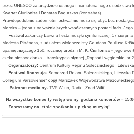
przez UNESCO za arcydzieło ustnego i niematerialnego dziedzictwa lu
Kwartet Čiurlionisa i Donatas Bagurskas (kontrabas).
Prawdopodobnie żaden letni festiwal nie może się obyć bez nostalgic
Moreira – jedna z najważniejszych współczesnych postaci fado. Jego
Festiwal zakończy barwna fiesta muzyki symfonicznej. 17 sierpnia 
Modesta Pitrėnasa, z udziałem wiolonczelisty Gaudasa Pauliusa Krišta
upamiętniającego 150. rocznicę urodzin M. K. Čiurlionisa – jego uwer
czeka niespodzianka – transkrypcja słynnej „Rapsodii węgierskiej nr 2
Organizatorzy:
Centrum Kultury Rejonu Solecznickiego i Litewsk
Festiwal finansują:
Samorząd Rejonu Solecznickiego, Litewska R
Collegium Varsoviense” objął Marszałek Województwa Mazowieckiego
Patronat medialny:
TVP Wilno, Radio „Znad Wilii”.
Na wszystkie koncerty wstęp wolny, godzina koncertów – 15:0
Zapraszamy na letnie spotkania z piękną muzyką!