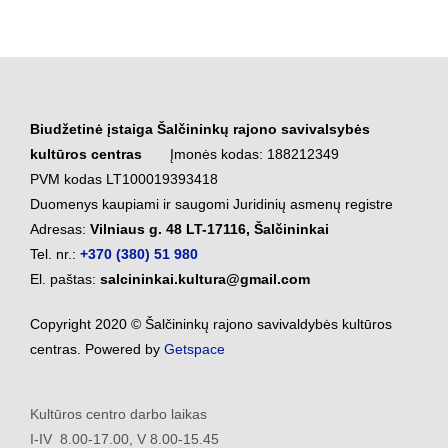
Biudžetinė įstaiga Šalčininkų rajono savivalsybės
kultūros centras
Įmonės kodas: 188212349
PVM kodas LT100019393418
Duomenys kaupiami ir saugomi Juridinių asmenų registre
Adresas:
Vilniaus g. 48 LT-17116, Šalčininkai
Tel. nr.:
+370 (380) 51 980
El. paštas:
salcininkai.kultura@gmail.com
Copyright 2020 © Šalčininkų rajono savivaldybės kultūros
centras. Powered by
Getspace
Kultūros centro darbo laikas
I-IV 8.00-17.00, V 8.00-15.45