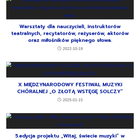
Warsztaty dla nauczycieli, instruktorów
teatralnych, recytatorów, reżyserów, aktorów
oraz miłośników pięknego słowa.
2022-10-19
X MIĘDZYNARODOWY FESTIWAL MUZYKI
CHÓRALNEJ „O ZŁOTĄ WSTĘGĘ SOLCZY”
2025-01-15
5.edycja projektu „Witaj, świecie muzyki” w