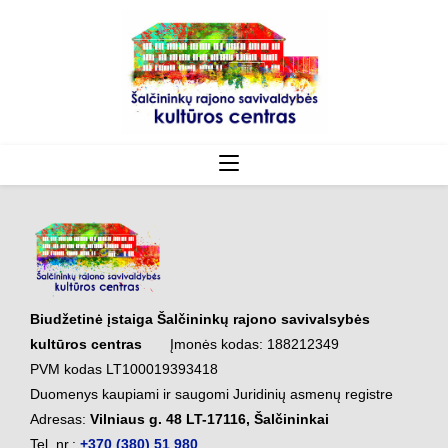
Biudžetinė įstaiga Šalčininkų rajono savivalsybės
kultūros centras
Įmonės kodas: 188212349
PVM kodas LT100019393418
Duomenys kaupiami ir saugomi Juridinių asmenų registre
Adresas:
Vilniaus g. 48 LT-17116, Šalčininkai
Tel. nr.:
+370 (380) 51 980