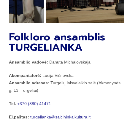
Folkloro ansamblis
TURGELIANKA
Ansamblio vadovė:
Danuta Michalovskaja
Akompaniatorė:
Lucija Višnevska
Ansamblio adresas:
Turgelių laisvalaikio salė (Akmenynės
g. 13, Turgeliai)
Tel.
+370 (380) 41471
El.paštas:
turgelianka@salcininkaikultura.lt