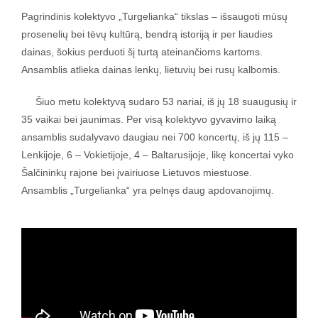
Pagrindinis kolektyvo „Turgelianka“ tikslas – išsaugoti mūsų
prosenelių bei tėvų kultūrą, bendrą istoriją ir per liaudies
dainas, šokius perduoti šį turtą ateinančioms kartoms.
Ansamblis atlieka dainas lenkų, lietuvių bei rusų kalbomis.
Šiuo metu kolektyvą sudaro 53 nariai, iš jų 18 suaugusių ir
35 vaikai bei jaunimas. Per visą kolektyvo gyvavimo laiką
ansamblis sudalyvavo daugiau nei 700 koncertų, iš jų 115 –
Lenkijoje, 6 – Vokietijoje, 4 – Baltarusijoje, likę koncertai vyko
Šalčininkų rajone bei įvairiuose Lietuvos miestuose.
Ansamblis „Turgelianka“ yra pelnęs daug apdovanojimų.