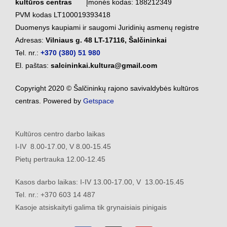
kultūros centras
Įmonės kodas: 188212349
PVM kodas LT100019393418
Duomenys kaupiami ir saugomi Juridinių asmenų registre
Adresas:
Vilniaus g. 48 LT-17116, Šalčininkai
Tel. nr.:
+370 (380) 51 980
El. paštas:
salcininkai.kultura@gmail.com
Copyright 2020 © Šalčininkų rajono savivaldybės kultūros
centras. Powered by
Getspace
Kultūros centro darbo laikas
I-IV 8.00-17.00, V 8.00-15.45
Pietų pertrauka 12.00-12.45
Kasos darbo laikas: I-IV 13.00-17.00, V 13.00-15.45
Tel. nr.: +370 603 14 487
Kasoje atsiskaityti galima tik grynaisiais pinigais