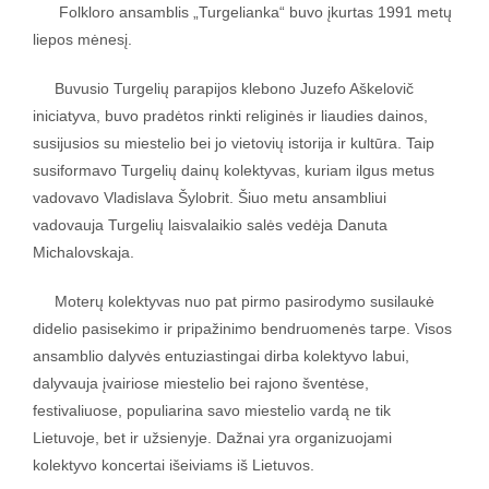
Folkloro ansamblis „Turgelianka“ buvo įkurtas 1991 metų
liepos mėnesį.
Buvusio Turgelių parapijos klebono Juzefo Aškelovič
iniciatyva, buvo pradėtos rinkti religinės ir liaudies dainos,
susijusios su miestelio bei jo vietovių istorija ir kultūra. Taip
susiformavo Turgelių dainų kolektyvas, kuriam ilgus metus
vadovavo Vladislava Šylobrit. Šiuo metu ansambliui
vadovauja Turgelių laisvalaikio salės vedėja Danuta
Michalovskaja.
Moterų kolektyvas nuo pat pirmo pasirodymo susilaukė
didelio pasisekimo ir pripažinimo bendruomenės tarpe. Visos
ansamblio dalyvės entuziastingai dirba kolektyvo labui,
dalyvauja įvairiose miestelio bei rajono šventėse,
festivaliuose, populiarina savo miestelio vardą ne tik
Lietuvoje, bet ir užsienyje. Dažnai yra organizuojami
kolektyvo koncertai išeiviams iš Lietuvos.