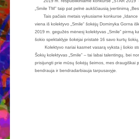
2019 m. respublikiniame konkurse „STAR 2019” grup
„Smile TM” taip pat pelnė aukščiausią įvertinimą „Be
Tais pačiais metais vykusiame konkurse „Idance 201
viena iš kolektyvo „Smile“ šokėjų Dominyka Gorna iško
2019 m. gegužės mėnesį kolektyvas „Smile” pirmą kar
šokio spektaklyje šokėjai pristatė 16 savo kurtų šokių
Kolektyvo nariai kasmet vasarą vyksta į šokio stov
Šokių kolektyvas „Smile” – tai labai talentingų, bei n
prisijungti prie mūsų šokėjų šeimos, mes draugiškai pr
bendrauja ir bendradarbiauja tarpusavyje.