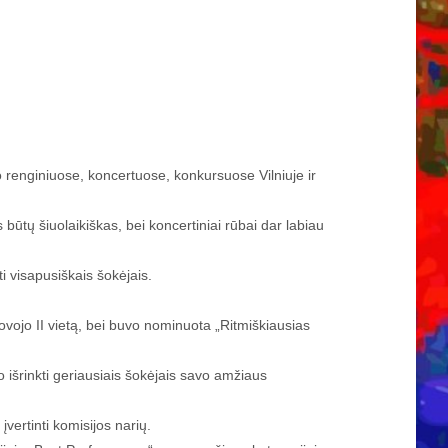
o renginiuose, koncertuose, konkursuose Vilniuje ir
tų šiuolaikiškas, bei koncertiniai rūbai dar labiau
i visapusiškais šokėjais.
ovojo II vietą, bei buvo nominuota „Ritmiškiausias
rinkti geriausiais šokėjais savo amžiaus
įvertinti komisijos narių.