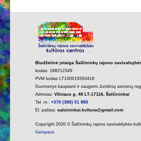
Biudžetinė įstaiga Šalčininkų rajono savivalsybė
kodas: 188212349
PVM kodas LT100019393418
Duomenys kaupiami ir saugomi Juridinių asmenų reg
Adresas:
Vilniaus g. 48 LT-17116, Šalčininkai
Tel. nr.:
+370 (380) 51 980
El. paštas:
salcininkai.kultura@gmail.com
Copyright 2020 © Šalčininkų rajono savivaldybės kul
Getspace