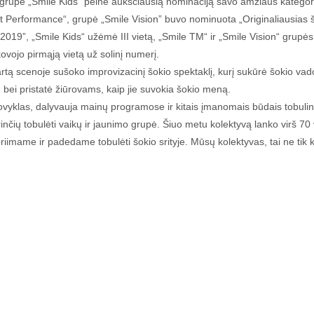
ė „Smile Kids” pelnė aukščiausią nominaciją savo amžiaus kategorij
st Performance“, grupė „Smile Vision” buvo nominuota „Originaliausias š
9”, „Smile Kids“ užėmė III vietą, „Smile TM“ ir „Smile Vision“ grup
vojo pirmąją vietą už solinį numerį.
tą scenoje sušoko improvizacinį šokio spektaklį, kurį sukūrė šokio va
, bei pristatė žiūrovams, kaip jie suvokia šokio meną.
yklas, dalyvauja mainų programose ir kitais įmanomais būdais tobuli
orinčių tobulėti vaikų ir jaunimo grupė. Šiuo metu kolektyvą lanko virš 70
iimame ir padedame tobulėti šokio srityje. Mūsų kolektyvas, tai ne tik k