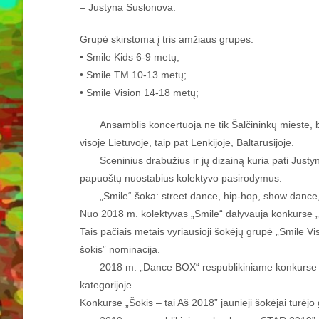
– Justyna Suslonova.
Grupė skirstoma į tris amžiaus grupes:
• Smile Kids 6-9 metų;
• Smile TM 10-13 metų;
• Smile Vision 14-18 metų;
Ansamblis koncertuoja ne tik Šalčininkų mieste, bet i
visoje Lietuvoje, taip pat Lenkijoje, Baltarusijoje.
Sceninius drabužius ir jų dizainą kuria pati Justyna
papuoštų nuostabius kolektyvo pasirodymus.
„Smile“ šoka: street dance, hip-hop, show dance, vogu
Nuo 2018 m. kolektyvas „Smile“ dalyvauja konkurse „Šo
Tais pačiais metais vyriausioji šokėjų grupė „Smile V
šokis” nominacija.
2018 m. „Dance BOX“ respublikiniame konkurse „Smi
kategorijoje.
Konkurse „Šokis – tai Aš 2018” jaunieji šokėjai turėjo g