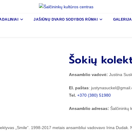
ADALINIAI
JAŠIŪNŲ DVARO SODYBOS RŪMAI
GALERIJA
Šokių kolek
Ansamblio vadovė:
Justina Sus
El. paštas
: justynasuckel@gmail.
Tel.
+370 (380) 51980
Ansamblio adresas:
Šalčininkų
ektyvas „Smile“. 1998-2017 metais ansambliui vadovavo Irina Dudak. N