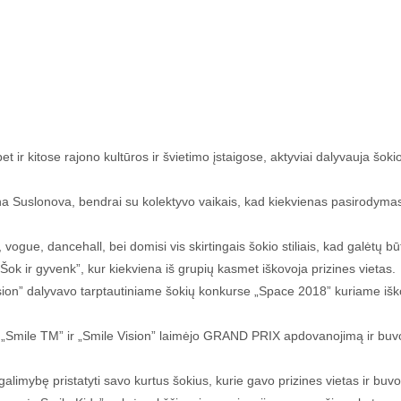
r kitose rajono kultūros ir švietimo įstaigose, aktyviai dalyvauja šoki
 Suslonova, bendrai su kolektyvo vaikais, kad kiekvienas pasirodymas bū
e, dancehall, bei domisi vis skirtingais šokio stiliais, kad galėtų būt
k ir gyvenk”, kur kiekviena iš grupių kasmet iškovoja prizines vietas.
ision” dalyvavo tarptautiniame šokių konkurse „Space 2018” kuriame išk
le TM” ir „Smile Vision” laimėjo GRAND PRIX apdovanojimą ir buvo iš
alimybę pristatyti savo kurtus šokius, kurie gavo prizines vietas ir buvo 