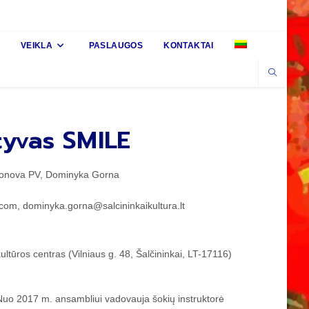
VEIKLA
PASLAUGOS
KONTAKTAI
tyvas SMILE
lonova PV, Dominyka Gorna
com, dominyka.gorna@salcininkaikultura.lt
 kultūros centras (Vilniaus g. 48, Šalčininkai, LT-17116)
uo 2017 m. ansambliui vadovauja šokių instruktorė