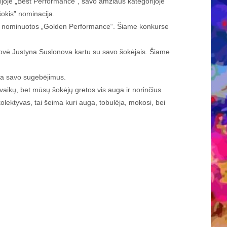
oje „Best Performance“, savo amžiaus kategorijoje
okis” nominacija.
ės nominuotos „Golden Performance“. Šiame konkurse
dovė Justyna Suslonova kartu su savo šokėjais. Šiame
na savo sugebėjimus.
 vaikų, bet mūsų šokėjų gretos vis auga ir norinčius
olektyvas, tai šeima kuri auga, tobulėja, mokosi, bei