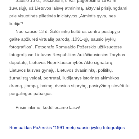
Sausio 13 d., trečiadienį, 8 val. pagerbkime 1991 m.
žuvusiųjų už Lietuvos laisvę atminimą, aktyviai prisijungdami
prie visuotinės pilietinės iniciatyvos „Atmintis gyva, nes
liudija“!
Nuo sausio 13 d. Šalčininkų kultūros centro puslapyje
galite apžiūrėti virtualią parodą „1991-ųjų sausio įvykių
fotografijos“. Fotografo Romualdo Požerskio užfiksuotose
fotografijose Lietuvos Respublikos Aukščiausiosios Tarybos
deputatų, Lietuvos Nepriklausomybės Akto signatarų,
Lietuvos laisvės gynėjų, Lietuvos dvasininkų, politikų,
žurnalistų veidai, portretai, liudijantys istorinės akimirkos
dramą, įtampą, baimę, dvasios stiprybę, pasiryžimą stovėti iki
pergalingos pabaigos.
Prisiminkime, kodėl esame laisvi!
Romualdas Požerskis "1991 metų sausio įvykių fotografijos"