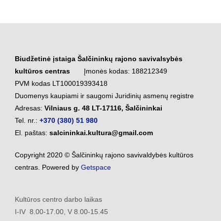
Biudžetinė įstaiga Šalčininkų rajono savivalsybės
kultūros centras
Įmonės kodas: 188212349
PVM kodas LT100019393418
Duomenys kaupiami ir saugomi Juridinių asmenų registre
Adresas:
Vilniaus g. 48 LT-17116, Šalčininkai
Tel. nr.:
+370 (380) 51 980
El. paštas:
salcininkai.kultura@gmail.com
Copyright 2020 © Šalčininkų rajono savivaldybės kultūros
centras. Powered by
Getspace
Kultūros centro darbo laikas
I-IV 8.00-17.00, V 8.00-15.45