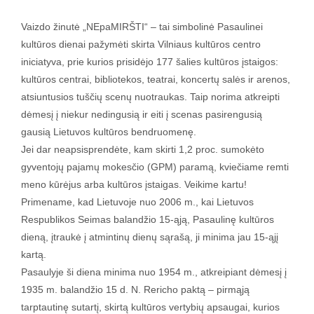
Vaizdo žinutė „NEpaMIRŠTI“ – tai simbolinė Pasaulinei
kultūros dienai pažymėti skirta Vilniaus kultūros centro
iniciatyva, prie kurios prisidėjo 177 šalies kultūros įstaigos:
kultūros centrai, bibliotekos, teatrai, koncertų salės ir arenos,
atsiuntusios tuščių scenų nuotraukas. Taip norima atkreipti
dėmesį į niekur nedingusią ir eiti į scenas pasirengusią
gausią Lietuvos kultūros bendruomenę.
Jei dar neapsisprendėte, kam skirti 1,2 proc. sumokėto
gyventojų pajamų mokesčio (GPM) paramą, kviečiame remti
meno kūrėjus arba kultūros įstaigas. Veikime kartu!
Primename, kad Lietuvoje nuo 2006 m., kai Lietuvos
Respublikos Seimas balandžio 15-ąją, Pasaulinę kultūros
dieną, įtraukė į atmintinų dienų sąrašą, ji minima jau 15-ąjį
kartą.
Pasaulyje ši diena minima nuo 1954 m., atkreipiant dėmesį į
1935 m. balandžio 15 d. N. Rericho paktą – pirmąją
tarptautinę sutartį, skirtą kultūros vertybių apsaugai, kurios