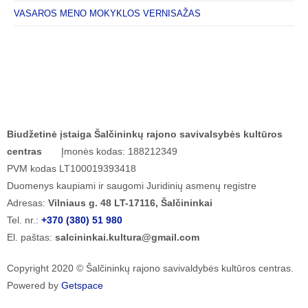
VASAROS MENO MOKYKLOS VERNISAŽAS
Biudžetinė įstaiga Šalčininkų rajono savivalsybės kultūros
centras
Įmonės kodas: 188212349
PVM kodas LT100019393418
Duomenys kaupiami ir saugomi Juridinių asmenų registre
Adresas:
Vilniaus g. 48 LT-17116, Šalčininkai
Tel. nr.:
+370 (380) 51 980
El. paštas:
salcininkai.kultura@gmail.com
Copyright 2020 © Šalčininkų rajono savivaldybės kultūros centras.
Powered by
Getspace