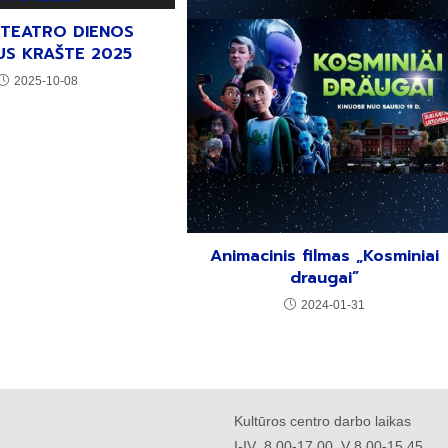
 TEATRO DIENOS
US KRAŠTE 2025
2025-10-08
Animacinis filmas „Kosminiai
draugai”
2024-01-31
Kultūros centro darbo laikas
I-IV 8.00-17.00, V 8.00-15.45