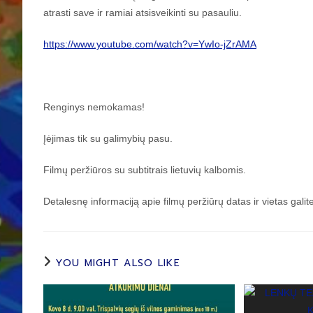
atrasti save ir ramiai atsisveikinti su pasauliu.
https://www.youtube.com/watch?v=YwIo-jZrAMA
Renginys nemokamas!
Įėjimas tik su galimybių pasu.
Filmų peržiūros su subtitrais lietuvių kalbomis.
Detalesnę informaciją apie filmų peržiūrų datas ir vietas galit
YOU MIGHT ALSO LIKE