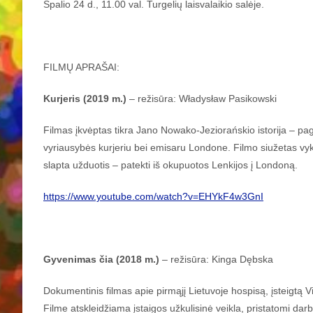
Spalio 24 d., 11.00 val. Turgelių laisvalaikio salėje.
FILMŲ APRAŠAI:
Kurjeris (2019 m.)
– režisūra: Władysław Pasikowski
Filmas įkvėptas tikra Jano Nowako-Jeziorańskio istorija – pa
vyriausybės kurjeriu bei emisaru Londone. Filmo siužetas vyks
slapta užduotis – patekti iš okupuotos Lenkijos į Londoną.
https://www.youtube.com/watch?v=EHYkF4w3GnI
Gyvenimas čia (2018 m.)
– režisūra: Kinga Dębska
Dokumentinis filmas apie pirmąjį Lietuvoje hospisą, įsteigtą
Filme atskleidžiama įstaigos užkulisinė veikla, pristatomi darb