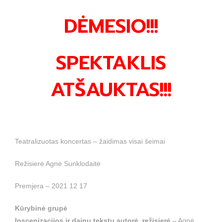
DĖMESIO!!!
SPEKTAKLIS
ATŠAUKTAS!!!
Teatralizuotas koncertas – žaidimas visai šeimai
Režisierė Agnė Sunklodaitė
Premjera – 2021 12 17
Kūrybinė grupė
Inscenizacijos ir dainų tekstų autorė, režisierė
– Agnė