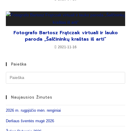
Fotografo Bartosz Frątczak virtuali ir lauko
paroda „Šalčininkų kraštas iš arti“
2021-11-16
Paieška
Naujausios Žinutės
2026 m. rugpjūčio mėn. renginiai
Derliaus šventės mugė 2026