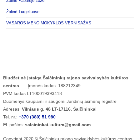
Žolinė Pabarėje 2026
Žolinė Turgeliuose
VASAROS MENO MOKYKLOS VERNISAŽAS
Biudžetinė įstaiga Šalčininkų rajono savivalsybės kultūros
centras
Įmonės kodas: 188212349
PVM kodas LT100019393418
Duomenys kaupiami ir saugomi Juridinių asmenų registre
Adresas:
Vilniaus g. 48 LT-17116, Šalčininkai
Tel. nr.:
+370 (380) 51 980
El. paštas:
salcininkai.kultura@gmail.com
Copyright 2020 © Šalčininkų rajono savivaldybės kultūros centras.