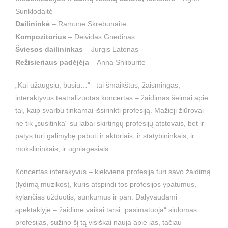
Sunklodaitė
Dailininkė
– Ramunė Skrebūnaitė
Kompozitorius
– Deividas Gnedinas
Šviesos dailininkas
– Jurgis Latonas
Režisieriaus padėjėja
– Anna Shliburite
„Kai užaugsiu, būsiu…“– tai šmaikštus, žaismingas,
interaktyvus teatralizuotas koncertas – žaidimas šeimai apie
tai, kaip svarbu tinkamai išsirinkti profesiją. Mažieji žiūrovai
ne tik „susitinka“ su labai skirtingų profesijų atstovais, bet ir
patys turi galimybę pabūti ir aktoriais, ir statybininkais, ir
mokslininkais, ir ugniagesiais…
Koncertas interakyvus – kiekviena profesija turi savo žaidimą
(lydimą muzikos), kuris atspindi tos profesijos ypatumus,
kylančias užduotis, sunkumus ir pan. Dalyvaudami
spektaklyje – žaidime vaikai tarsi „pasimatuoja“ siūlomas
profesijas, sužino šį tą visiškai nauja apie jas, tačiau