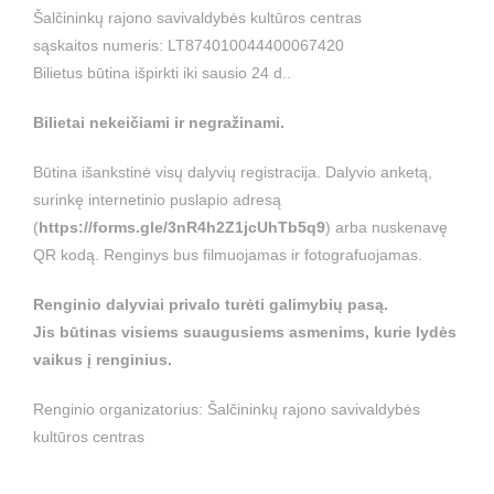
Šalčininkų rajono savivaldybės kultūros centras
sąskaitos numeris: LT874010044400067420
Bilietus būtina išpirkti iki sausio 24 d..
Bilietai nekeičiami ir negražinami.
Būtina išankstinė visų dalyvių registracija. Dalyvio anketą,
surinkę internetinio puslapio adresą
(
https://forms.gle/3nR4h2Z1jcUhTb5q9
) arba nuskenavę
QR kodą. Renginys bus filmuojamas ir fotografuojamas.
Renginio dalyviai privalo turėti galimybių pasą.
Jis būtinas visiems suaugusiems asmenims, kurie lydės
vaikus į renginius.
Renginio organizatorius: Šalčininkų rajono savivaldybės
kultūros centras