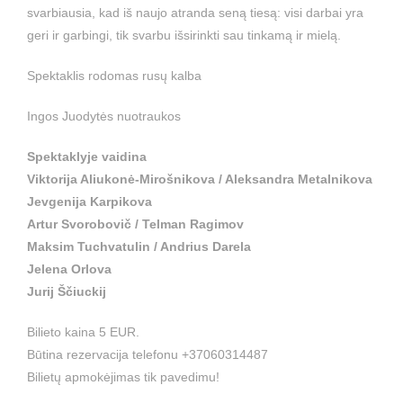
svarbiausia, kad iš naujo atranda seną tiesą: visi darbai yra
geri ir garbingi, tik svarbu išsirinkti sau tinkamą ir mielą.
Spektaklis rodomas rusų kalba
Ingos Juodytės nuotraukos
Spektaklyje vaidina
Viktorija Aliukonė-Mirošnikova / Aleksandra Metalnikova
Jevgenija Karpikova
Artur Svorobovič / Telman Ragimov
Maksim Tuchvatulin / Andrius Darela
Jelena Orlova
Jurij Ščiuckij
Bilieto kaina 5 EUR.
Būtina rezervacija telefonu +37060314487
Bilietų apmokėjimas tik pavedimu!