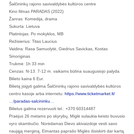
Šalčininkų rajono savivaldybės kultūros centre
Kino filmas PARADAS (2022)
Žanras: Komedija, drama
Sukurta: Lietuva
Platintojas: Po mokyklos, MB
Režisierius: Titas Laucius
Vaidina: Rasa Samuolytė, Giedrius Savickas, Kostas
Smoriginas
Trukmė: 1h 33 min
Cenzas: N-13. 7-12 m. vaikams būtina suaugusiojo palyda.
Bilieto kaina 6 Eur.
Bilietą įsigyti galima Šalčininkų rajono savivaldybės kultūros
centro kasoje arba internetu:
https://www.ticketmarket.lt/
…/paradas-salcininku…
Bilietus galima rezervuoti tel.: +370 60314487
Praėjus 26 metams po skyrybų, Miglė sulaukia keisto buvusio
vyro skambučio. Norėdamas Dievo akivaizdoje vesti savo
naująją merginą, Eimantas paprašo Miglės išsiskirti dar kartą.