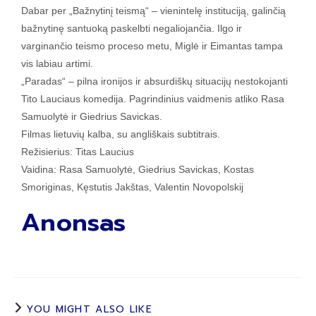
Dabar per „Bažnytinį teismą“ – vienintelę instituciją, galinčią
bažnytinę santuoką paskelbti negaliojančia. Ilgo ir
varginančio teismo proceso metu, Miglė ir Eimantas tampa
vis labiau artimi.
„Paradas“ – pilna ironijos ir absurdiškų situacijų nestokojanti
Tito Lauciaus komedija. Pagrindinius vaidmenis atliko Rasa
Samuolytė ir Giedrius Savickas.
Filmas lietuvių kalba, su angliškais subtitrais.
Režisierius: Titas Laucius
Vaidina: Rasa Samuolytė, Giedrius Savickas, Kostas
Smoriginas, Kęstutis Jakštas, Valentin Novopolskij
Anonsas
YOU MIGHT ALSO LIKE