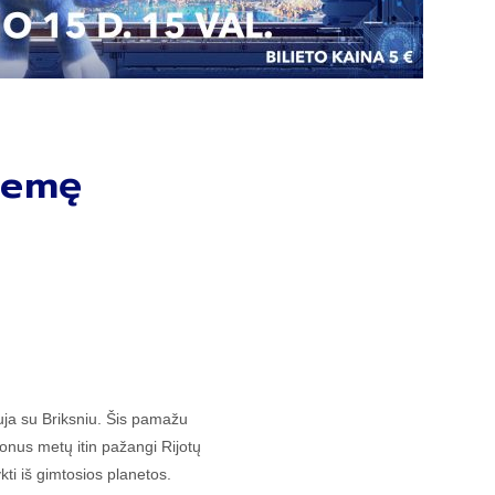
 žemę
auja su Briksniu. Šis pamažu
ijonus metų itin pažangi Rijotų
ykti iš gimtosios planetos.