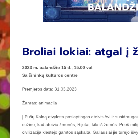
Broliai lokiai: atgal į
2023 m. balandžio 15 d., 15.00 val.
Šalčininkų kultūros centre
Premjeros data: 31.03.2023
Žanras: animacija
Į Pušų Kalną atvyksta paslaptingas ateivis Avi ir susidraug
sužino, kad ateivio žmonės, Rijotai, kilę iš žemės. Prieš mil
civilizacija klestėjo gamtos sąskaita. Galiausiai jie turėjo išv