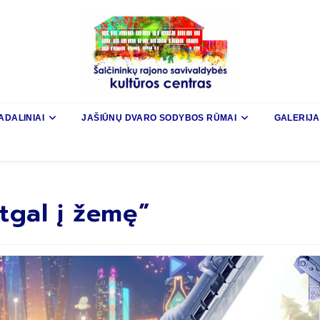
ADALINIAI
JAŠIŪNŲ DVARO SODYBOS RŪMAI
GALERIJA
 atgal į žemę”