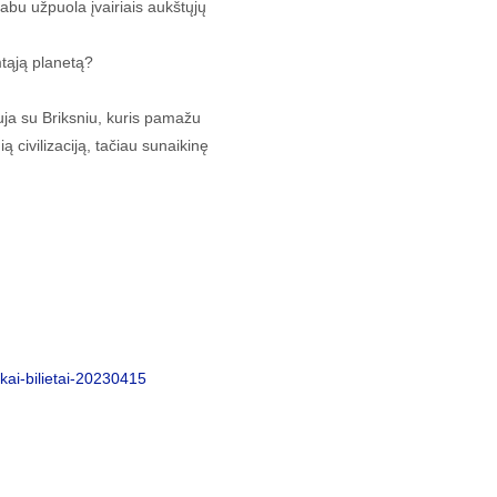
 abu užpuola įvairiais aukštųjų
mtąją planetą?
uja su Briksniu, kuris pamažu
 civilizaciją, tačiau sunaikinę
inkai-bilietai-20230415