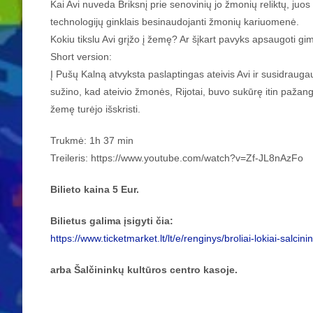
Kai Avi nuveda Briksnį prie senovinių jo žmonių reliktų, juos
technologijų ginklais besinaudojanti žmonių kariuomenė.
Kokiu tikslu Avi grįžo į žemę? Ar šįkart pavyks apsaugoti gi
Short version:
Į Pušų Kalną atvyksta paslaptingas ateivis Avi ir susidrauga
sužino, kad ateivio žmonės, Rijotai, buvo sukūrę itin pažangią
žemę turėjo išskristi.
Trukmė: 1h 37 min
Treileris: https://www.youtube.com/watch?v=Zf-JL8nAzFo
Bilieto kaina 5 Eur.
Bilietus galima įsigyti čia:
https://www.ticketmarket.lt/lt/e/renginys/broliai-lokiai-salcin
arba Šalčininkų kultūros centro kasoje.