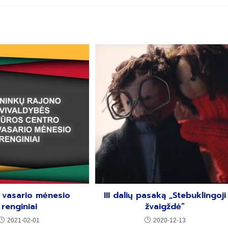
 vasario mėnesio
III dalių pasaką „Stebuklingoji
renginiai
žvaigždė”
2021-02-01
2020-12-13