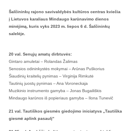
Šalčininkų rajono savivaldybės kultūros centras kviečia
į Lietuvos karaliaus Mindaugo karūnavimo dienos
minėjimą, kuris vyks 2023 m. liepos 6 d. Šalčininkų
salelėje.
20 val. Senųjų amatų dirbtuvės:
Gintaro amuletai – Rolandas Žalimas
Senosios odininkystės mokymai – Arūnas Puškorius
Šiaudinių kraitelių pynimas – Virginija Rimkutė
Tautinių juostų pynimas – Ana Voroneckaja
Muzikinio instrumento gamyba – Jonas Bugailiškis
Mindaugo karūnos iš popieriaus gamyba – Ilona Tunevič
21 val. Tautiškos giesmės giedojimo iniciatyva „Tautiška
giesmė aplink pasaulį“