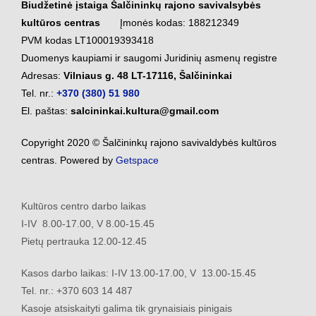
Biudžetinė įstaiga Šalčininkų rajono savivalsybės
kultūros centras
Įmonės kodas: 188212349
PVM kodas LT100019393418
Duomenys kaupiami ir saugomi Juridinių asmenų registre
Adresas:
Vilniaus g. 48 LT-17116, Šalčininkai
Tel. nr.:
+370 (380) 51 980
El. paštas:
salcininkai.kultura@gmail.com
Copyright 2020 © Šalčininkų rajono savivaldybės kultūros
centras. Powered by
Getspace
Kultūros centro darbo laikas
I-IV 8.00-17.00, V 8.00-15.45
Pietų pertrauka 12.00-12.45
Kasos darbo laikas: I-IV 13.00-17.00, V 13.00-15.45
Tel. nr.: +370 603 14 487
Kasoje atsiskaityti galima tik grynaisiais pinigais