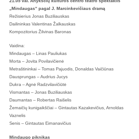
21.05 val. Anykščių kultūros centro teatro spektaklis
„Mindaugas“ pagal J. Marcinkevičiaus dramą
Režisierius Jonas Buziliauskas
Dailininkas Valentinas Žalkauskas
Kompozitorius Žilvinas Baronas
Vaidina:
Mindaugas – Linas Pauliukas
Morta – Jovita Povilavičienė
Metraštininkai – Tomas Pajuodis, Donaldas Vaičiūnas
Dausprungas – Audrius Jucys
Dukra – Agnė Radzvilavičiūtė
Vismantas – Jonas Buziliauskas
Daumantas – Robertas Raišelis
Žemaičių kunigaikščiai – Gintautas Kazakevičius, Arnoldas
Vaznelis
Senis – Gintautas Eimanavičius
Mindaugo piknikas