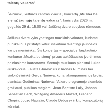
talentų vakaras“
Šalčininkų kultūros centras kviečia į koncertą „
Muzika be
sienų: jaunųjų talentų vakaras“
, kuris vyks 2026 m.
gegužės 29 d., 15.00 val. Jašiūnų dvaro sodybos rūmuose.
Jašiūnų dvare vyks ypatingas muzikinis vakaras, kuriame
publikai bus pristatyti keturi išskirtinai talentingi jaunosios
kartos menininkai. Šis koncertas – specialus Tarptautinio
konkurso „Muzika be sienų“ prizas aukščiausius įvertinimus
pelniusiems laureatams. Scenoje muzikuos pianistai Lukas
Juškevičius, Faustas Jurevičius ir Aronas Ruminas bei
violončelininkė Gerda Nurieva, kuriai akompanuos jos brolis,
pianistas Gediminas Nurievas. Vakaro programoje skambės
gražiausi, publikos mėgiami Jean-Baptiste Lully, Johann
Sebastian Bach, Wolfgang Amadeus Mozart, Frédéric
Chopin, Juozo Naujalio, Claude Debussy ir kitų kompozitorių
kūriniai.