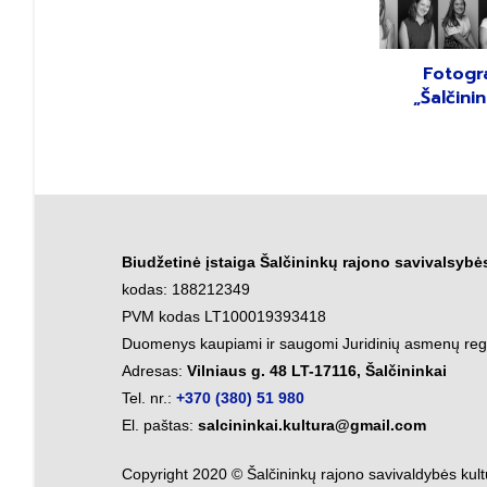
Fotogra
„Šalčinin
Biudžetinė įstaiga Šalčininkų rajono savivalsybė
kodas: 188212349
PVM kodas LT100019393418
Duomenys kaupiami ir saugomi Juridinių asmenų reg
Adresas:
Vilniaus g. 48 LT-17116, Šalčininkai
Tel. nr.:
+370 (380) 51 980
El. paštas:
salcininkai.kultura@gmail.com
Copyright 2020 © Šalčininkų rajono savivaldybės kul