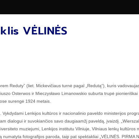
klis VĖLINĖS
m Reduty” (liet. Mickevičiaus turnė pagal „Redutą“), kuris vadovaujasi l
liuszo Osterwos ir Mieczysławo Limanowskio suburta trupė pionieriškai ėm
uose surengė 1924 metais.
 Vykdydami Lenkijos kultūros ir nacionalinio paveldo ministerijos progr
niam dialogui ir suvokiančios savo daugiaamžį paveldą, įvaizdį. „Wiers
universiteto muziejumi, Lenkijos institutu Vilniuje, Vilniaus lenkų kultū
ciatyvą numatyta fotografijos paroda, taip pat spektakliai „VĖLINĖS. PI