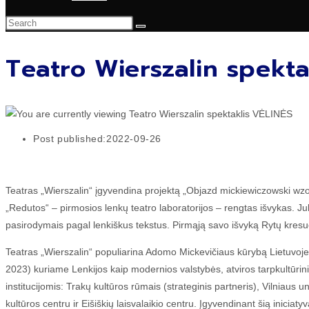
Teatro Wierszalin spekta
Post published:
2022-09-26
Teatras „Wierszalin“ įgyvendina projektą „Objazd mickiewiczowski wzore
„Redutos“ – pirmosios lenkų teatro laboratorijos – rengtas išvykas. Ju
pasirodymais pagal lenkiškus tekstus. Pirmąją savo išvyką Rytų kres
Teatras „Wierszalin“ populiarina Adomo Mickevičiaus kūrybą Lietuvoje.
2023) kuriame Lenkijos kaip modernios valstybės, atviros tarpkultūri
institucijomis: Trakų kultūros rūmais (strateginis partneris), Vilniaus 
kultūros centru ir Eišiškių laisvalaikio centru. Įgyvendinant šią ini