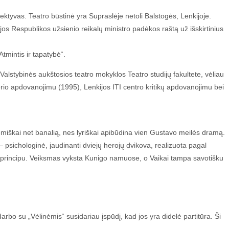
ktyvas. Teatro būstinė yra Supraslėje netoli Balstogės, Lenkijoje.
jos Respublikos užsienio reikalų ministro padėkos raštą už išskirtinius
tmintis ir tapatybė“.
lstybinės aukštosios teatro mokyklos Teatro studijų fakultete, vėliau
erio apdovanojimu (1995), Lenkijos ITI centro kritikų apdovanojimu bei
, temiškai net banalią, nes lyriškai apibūdina vien Gustavo meilės dramą.
psichologinė, jaudinanti dviejų herojų dvikova, realizuota pagal
o – principu. Veiksmas vyksta Kunigo namuose, o Vaikai tampa savotišku
darbo su „Vėlinėmis“ susidariau įspūdį, kad jos yra didelė partitūra. Ši