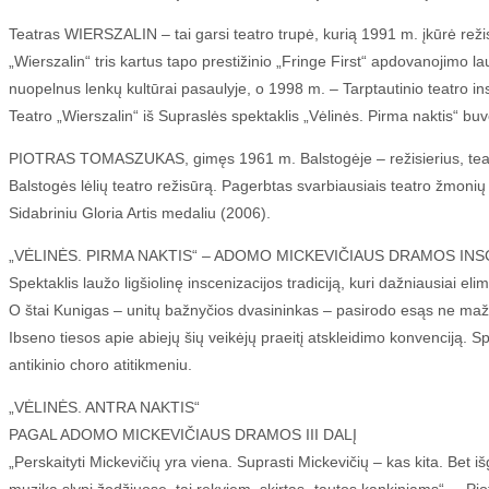
Teatras WIERSZALIN – tai garsi teatro trupė, kurią 1991 m. įkūrė reži
„Wierszalin“ tris kartus tapo prestižinio „Fringe First“ apdovanojimo l
nuopelnus lenkų kultūrai pasaulyje, o 1998 m. – Tarptautinio teatro in
Teatro „Wierszalin“ iš Supraslės spektaklis „Vėlinės. Pirma naktis“ buv
PIOTRAS TOMASZUKAS, gimęs 1961 m. Balstogėje – režisierius, teatro sc
Balstogės lėlių teatro režisūrą. Pagerbtas svarbiausiais teatro žmoni
Sidabriniu Gloria Artis medaliu (2006).
„VĖLINĖS. PIRMA NAKTIS“ – ADOMO MICKEVIČIAUS DRAMOS INSCEN
Spektaklis laužo ligšiolinę inscenizacijos tradiciją, kuri dažniausiai e
O štai Kunigas – unitų bažnyčios dvasininkas – pasirodo esąs ne maži
Ibseno tiesos apie abiejų šių veikėjų praeitį atskleidimo konvenciją. 
antikinio choro atitikmeniu.
„VĖLINĖS. ANTRA NAKTIS“
PAGAL ADOMO MICKEVIČIAUS DRAMOS III DALĮ
„Perskaityti Mickevičių yra viena. Suprasti Mickevičių – kas kita. Bet i