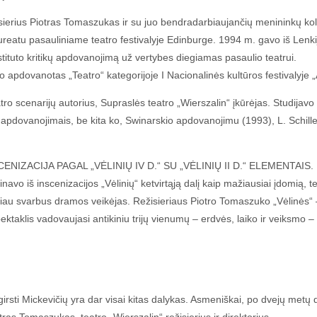
sierius Piotras Tomaszukas ir su juo bendradarbiaujančių menininkų kole
aureatu pasauliniame teatro festivalyje Edinburge. 1994 m. gavo iš Lenki
stituto kritikų apdovanojimą už vertybes diegiamas pasaulio teatrui.
o apdovanotas „Teatro“ kategorijoje I Nacionalinės kultūros festivalyje „A
enarijų autorius, Supraslės teatro „Wierszalin“ įkūrėjas. Studijavo Va
ų apdovanojimais, be kita ko, Swinarskio apdovanojimu (1993), L. Schill
IZACIJA PAGAL „VĖLINIŲ IV D.“ SU „VĖLINIŲ II D.“ ELEMENTAIS.
liminavo iš inscenizacijos „Vėlinių“ ketvirtąją dalį kaip mažiausiai įdomią
au svarbus dramos veikėjas. Režisieriaus Piotro Tomaszuko „Vėlinės“ – 
Spektaklis vadovaujasi antikiniu trijų vienumų – erdvės, laiko ir veiksm
šgirsti Mickevičių yra dar visai kitas dalykas. Asmeniškai, po dvejų metų 