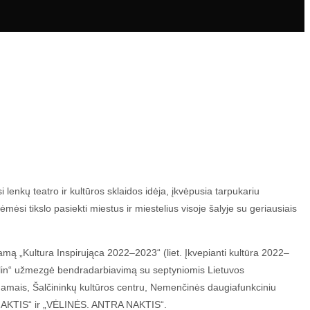
enkų teatro ir kultūros sklaidos idėja, įkvėpusia tarpukariu
ėsi tikslo pasiekti miestus ir miestelius visoje šalyje su geriausiais
amą „Kultura Inspirująca 2022–2023“ (liet. Įkvepianti kultūra 2022–
zalin“ užmezgė bendradarbiavimą su septyniomis Lietuvos
ros namais, Šalčininkų kultūros centru, Nemenčinės daugiafunkciniu
RMA NAKTIS“ ir „VĖLINĖS. ANTRA NAKTIS“.