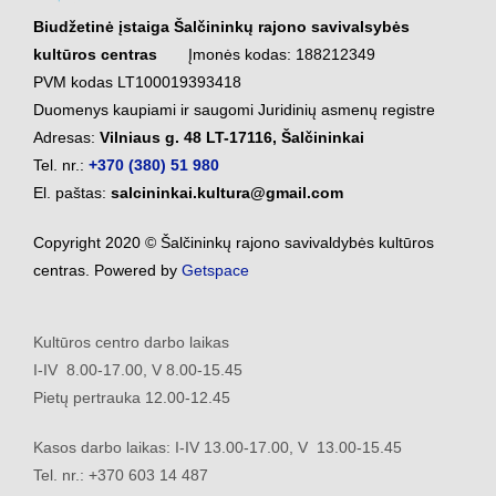
Biudžetinė įstaiga Šalčininkų rajono savivalsybės
kultūros centras
Įmonės kodas: 188212349
PVM kodas LT100019393418
Duomenys kaupiami ir saugomi Juridinių asmenų registre
Adresas:
Vilniaus g. 48 LT-17116, Šalčininkai
Tel. nr.:
+370 (380) 51 980
El. paštas:
salcininkai.kultura@gmail.com
Copyright 2020 © Šalčininkų rajono savivaldybės kultūros
centras. Powered by
Getspace
Kultūros centro darbo laikas
I-IV 8.00-17.00, V 8.00-15.45
Pietų pertrauka 12.00-12.45
Kasos darbo laikas: I-IV 13.00-17.00, V 13.00-15.45
Tel. nr.: +370 603 14 487