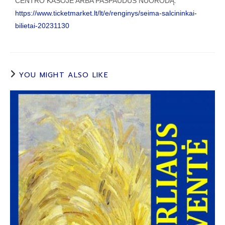
CENTRO KASOJE ARBA PASPAUDUS NUORODĄ:
https://www.ticketmarket.lt/lt/e/renginys/seima-salcininkai-
bilietai-20231130
YOU MIGHT ALSO LIKE