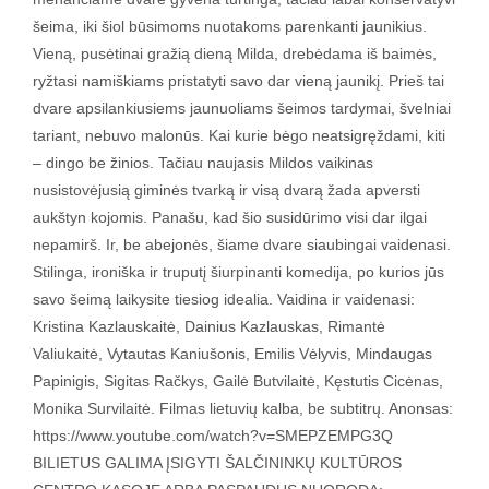
šeima, iki šiol būsimoms nuotakoms parenkanti jaunikius.
Vieną, pusėtinai gražią dieną Milda, drebėdama iš baimės,
ryžtasi namiškiams pristatyti savo dar vieną jaunikį. Prieš tai
dvare apsilankiusiems jaunuoliams šeimos tardymai, švelniai
tariant, nebuvo malonūs. Kai kurie bėgo neatsigręždami, kiti
– dingo be žinios. Tačiau naujasis Mildos vaikinas
nusistovėjusią giminės tvarką ir visą dvarą žada apversti
aukštyn kojomis. Panašu, kad šio susidūrimo visi dar ilgai
nepamirš. Ir, be abejonės, šiame dvare siaubingai vaidenasi.
Stilinga, ironiška ir truputį šiurpinanti komedija, po kurios jūs
savo šeimą laikysite tiesiog idealia. Vaidina ir vaidenasi:
Kristina Kazlauskaitė, Dainius Kazlauskas, Rimantė
Valiukaitė, Vytautas Kaniušonis, Emilis Vėlyvis, Mindaugas
Papinigis, Sigitas Račkys, Gailė Butvilaitė, Kęstutis Cicėnas,
Monika Survilaitė. Filmas lietuvių kalba, be subtitrų. Anonsas:
https://www.youtube.com/watch?v=SMEPZEMPG3Q
BILIETUS GALIMA ĮSIGYTI ŠALČININKŲ KULTŪROS