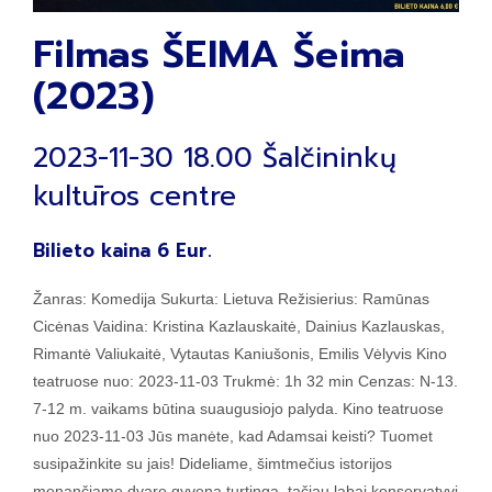
Filmas ŠEIMA Šeima
(2023)
2023-11-30 18.00 Šalčininkų
kultūros centre
Bilieto kaina 6 Eur.
Žanras: Komedija Sukurta: Lietuva Režisierius: Ramūnas
Cicėnas Vaidina: Kristina Kazlauskaitė, Dainius Kazlauskas,
Rimantė Valiukaitė, Vytautas Kaniušonis, Emilis Vėlyvis Kino
teatruose nuo: 2023-11-03 Trukmė: 1h 32 min Cenzas: N-13.
7-12 m. vaikams būtina suaugusiojo palyda. Kino teatruose
nuo 2023-11-03 Jūs manėte, kad Adamsai keisti? Tuomet
susipažinkite su jais! Dideliame, šimtmečius istorijos
menančiame dvare gyvena turtinga, tačiau labai konservatyvi