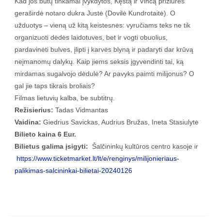
Kad jos būtų tinkamai įvykdytos, Kęstą ir Vincą prižiūrės
geraširdė notaro dukra Justė (Dovilė Kundrotaitė). O
užduotys – vieną už kitą keistesnės: vyručiams teks ne tik
organizuoti dėdės laidotuves, bet ir vogti obuolius,
pardavinėti bulves, įlipti į karvės blyną ir padaryti dar krūvą
neįmanomų dalykų. Kaip jiems seksis įgyvendinti tai, ką
mirdamas sugalvojo dėdulė? Ar pavyks paimti milijonus? O
gal jie taps tikrais broliais?
Filmas lietuvių kalba, be subtitrų.
Režisierius:
Tadas Vidmantas
Vaidina:
Giedrius Savickas, Audrius Bružas, Ineta Stasiulytė
Bilieto kaina 6 Eur.
Bilietus galima įsigyti:
Šalčininkų kultūros centro kasoje ir
https://www.ticketmarket.lt/lt/e/renginys/milijonieriaus-
palikimas-salcininkai-bilietai-20240126