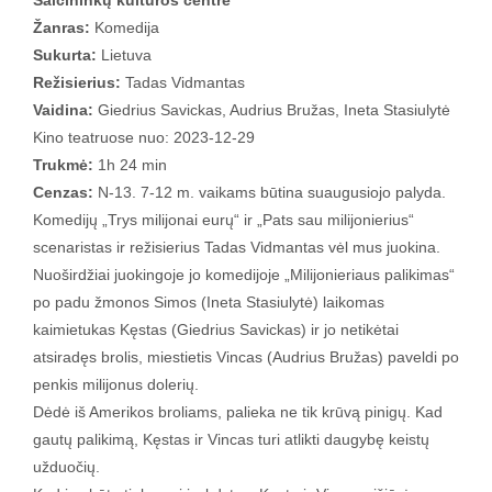
Žanras:
Komedija
Sukurta:
Lietuva
Režisierius:
Tadas Vidmantas
Vaidina:
Giedrius Savickas, Audrius Bružas, Ineta Stasiulytė
Kino teatruose nuo: 2023-12-29
Trukmė:
1h 24 min
Cenzas:
N-13. 7-12 m. vaikams būtina suaugusiojo palyda.
Komedijų „Trys milijonai eurų“ ir „Pats sau milijonierius“
scenaristas ir režisierius Tadas Vidmantas vėl mus juokina.
Nuoširdžiai juokingoje jo komedijoje „Milijonieriaus palikimas“
po padu žmonos Simos (Ineta Stasiulytė) laikomas
kaimietukas Kęstas (Giedrius Savickas) ir jo netikėtai
atsiradęs brolis, miestietis Vincas (Audrius Bružas) paveldi po
penkis milijonus dolerių.
Dėdė iš Amerikos broliams, palieka ne tik krūvą pinigų. Kad
gautų palikimą, Kęstas ir Vincas turi atlikti daugybę keistų
užduočių.