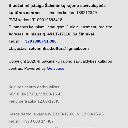
Biudžetinė įstaiga Šalčininkų rajono savivalsybės
kultūros centras
Įmonės kodas: 188212349
PVM kodas LT100019393418
Duomenys kaupiami ir saugomi Juridinių asmenų registre
Adresas:
Vilniaus g. 48 LT-17116, Šalčininkai
Tel. nr.:
+370 (380) 51 980
El. paštas:
salcininkai.kultura@gmail.com
Copyright 2020 © Šalčininkų rajono savivaldybės kultūros
centras. Powered by
Getspace
Kultūros centro darbo laikas
I-IV 8.00-17.00, V 8.00-15.45
Pietų pertrauka 12.00-12.45
Kasos darbo laikas: I-IV 13.00-17.00, V 13.00-15.45
Tel. nr.: +370 603 14 487